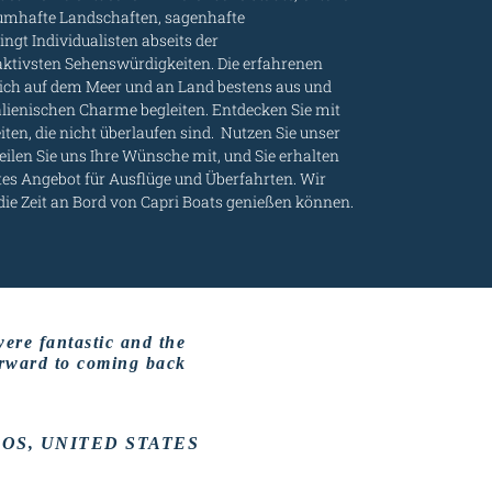
raumhafte Landschaften, sagenhafte
ngt Individualisten abseits der
ktivsten Sehenswürdigkeiten. Die erfahrenen
ich auf dem Meer und an Land bestens aus und
alienischen Charme begleiten. Entdecken Sie mit
en, die nicht überlaufen sind. Nutzen Sie unser
ilen Sie uns Ihre Wünsche mit, und Sie erhalten
s Angebot für Ausflüge und Überfahrten. Wir
 die Zeit an Bord von Capri Boats genießen können.
were fantastic and the
orward to coming back
OS, UNITED STATES