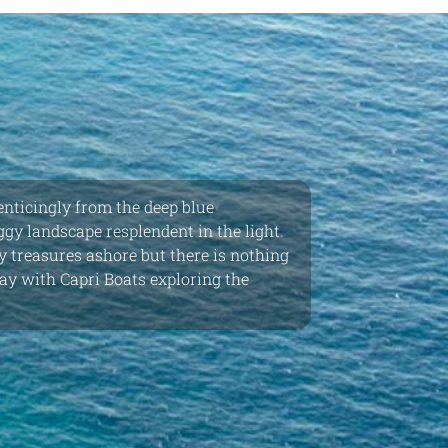
 enticingly from the deep blue
ggy landscape resplendent in the light.
 treasures ashore but there is nothing
day with Capri Boats exploring the