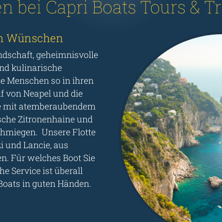
 bei Capri Boats Tours & T
en Wünschen
andschaft, geheimnisvolle
und kulinarische
ie Menschen so in ihren
lf von Neapel und die
ve mit atemberaubendem
ische Zitronenhaine und
schmiegen. Unsere Flotte
i und Lancie, aus
n. Für welches Boot Sie
e Service ist überall
 Boats in guten Händen.