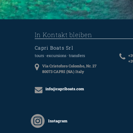
In Kontakt bleiben
Capri Boats Srl
tours · excursions · transfers
+3
+3
Via Cristoforo Colombo, Nr. 27
80073 CAPRI (NA) Italy
info@capriboats.com
Instagram