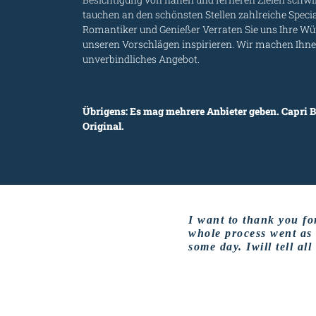
tauchen an den schönsten Stellen zahlreiche Speci
Romantiker und Genießer Verraten Sie uns Ihre Wün
unseren Vorschlägen inspirieren. Wir machen Ihn
unverbindliches Angebot.
Übrigens: Es mag mehrere Anbieter geben. Capri B
Original.
I want to thank you for
whole process went as
some day. Iwill tell a