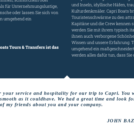
und Inseln, idyllische Häfen, t
als für Unternehmungslustige,
Kulturdenkmäler. Capri Boats bri
sche oder lassen Sie sich von
Touristenschwärme zu den attra
en umgehend ein
Kapitäne und die Crew kennen s
werden Sie mit ihrem typisch it
ihnen auch verborgene Schönheit
Wissen und unsere Erfahrung. Te
oats Tours & Transfers ist das
umgehend ein maßgeschneiderte
werden alles dafür tun, dass Sie
 your service and hospitality for our trip to Capri. You 
 smooth as it couldhave. We had a great time and look f
ll of my friends about you and your company.
JOHN BAZ