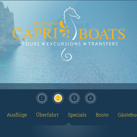
1
2
3
4
Ausflüge
Überfahrt
Specials
Boote
Gästebu