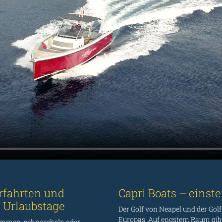
rfahrten und
Capri Boats – einst
 Urlaubstage
Der Golf von Neapel und der Go
Europas. Auf engstem Raum gibt 
wimmen, schnorcheln oder