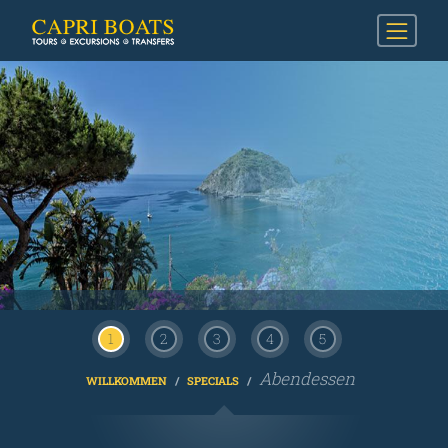
1
2
3
4
5
Abendessen
WILLKOMMEN
SPECIALS