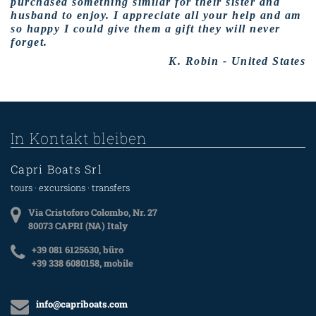
purchased something similar for their sister and
husband to enjoy. I appreciate all your help and am
so happy I could give them a gift they will never
forget.
K. Robin - United States
In Kontakt bleiben
Capri Boats Srl
tours · excursions · transfers
Via Cristoforo Colombo, Nr. 27
80073 CAPRI (NA) Italy
+39 081 6125630, büro
+39 338 6080158, mobile
info@capriboats.com